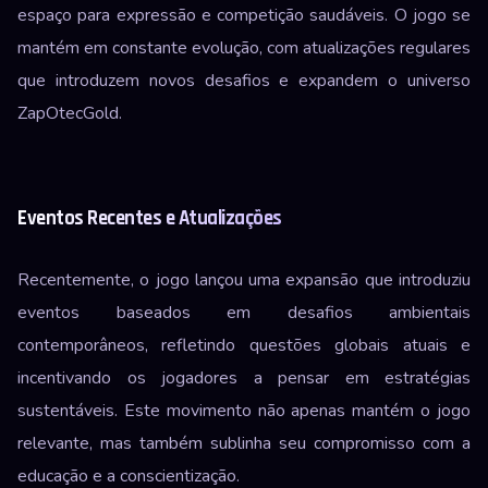
espaço para expressão e competição saudáveis. O jogo se
mantém em constante evolução, com atualizações regulares
que introduzem novos desafios e expandem o universo
ZapOtecGold.
Eventos Recentes e Atualizações
Recentemente, o jogo lançou uma expansão que introduziu
eventos baseados em desafios ambientais
contemporâneos, refletindo questões globais atuais e
incentivando os jogadores a pensar em estratégias
sustentáveis. Este movimento não apenas mantém o jogo
relevante, mas também sublinha seu compromisso com a
educação e a conscientização.