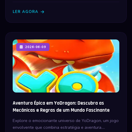
LER AGORA
2026-06-09
Aventura Épica em YoDragon: Descubra as
Mecânicas e Regras de um Mundo Fascinante
Explore o emocionante universo de YoDragon, um jogo
envolvente que combina estratégia e aventura.