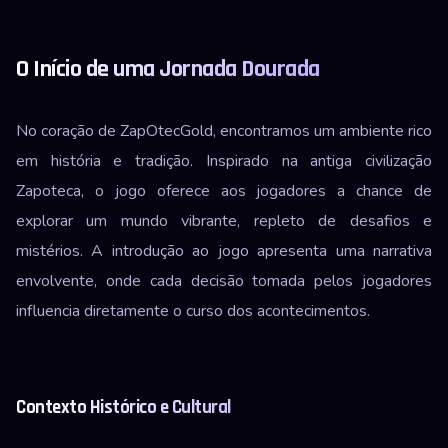
O Início de uma Jornada Dourada
No coração de ZapOtecGold, encontramos um ambiente rico
em história e tradição. Inspirado na antiga civilização
Zapoteca, o jogo oferece aos jogadores a chance de
explorar um mundo vibrante, repleto de desafios e
mistérios. A introdução ao jogo apresenta uma narrativa
envolvente, onde cada decisão tomada pelos jogadores
influencia diretamente o curso dos acontecimentos.
Contexto Histórico e Cultural