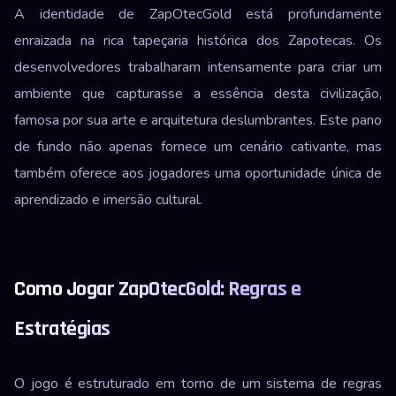
A identidade de ZapOtecGold está profundamente
enraizada na rica tapeçaria histórica dos Zapotecas. Os
desenvolvedores trabalharam intensamente para criar um
ambiente que capturasse a essência desta civilização,
famosa por sua arte e arquitetura deslumbrantes. Este pano
de fundo não apenas fornece um cenário cativante, mas
também oferece aos jogadores uma oportunidade única de
aprendizado e imersão cultural.
Como Jogar ZapOtecGold: Regras e
Estratégias
O jogo é estruturado em torno de um sistema de regras