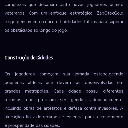
complexas que desafiam tanto novos jogadores quanto
veteranos. Com um enfoque estratégico, ZapOtecGold
exige pensamento crítico e habilidades táticas para superar
os obstáculos ao longo do jogo.
Construção de Cidades
Os jogadores começam sua jornada estabelecendo
pequenas aldeias que devem ser desenvolvidas em
grandes metrópoles. Cada cidade possui diferentes
recursos que precisam ser geridos adequadamente,
incluindo obras de artefatos e defesa contra invasores. A
alocação eficaz de recursos é essencial para o crescimento
e prosperidade das cidades.