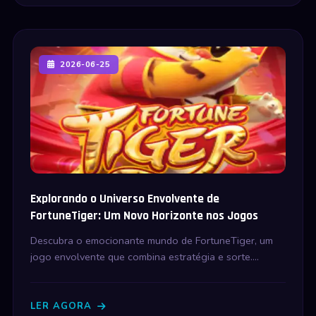
as regras do entretenimento urbano.
2026-06-25
Explorando o Universo Envolvente de
FortuneTiger: Um Novo Horizonte nos Jogos
Descubra o emocionante mundo de FortuneTiger, um
jogo envolvente que combina estratégia e sorte.
Aprenda sobre sua introdução, regras e elementos
distintos que o tornam um favorito entre os jogadores.
LER AGORA