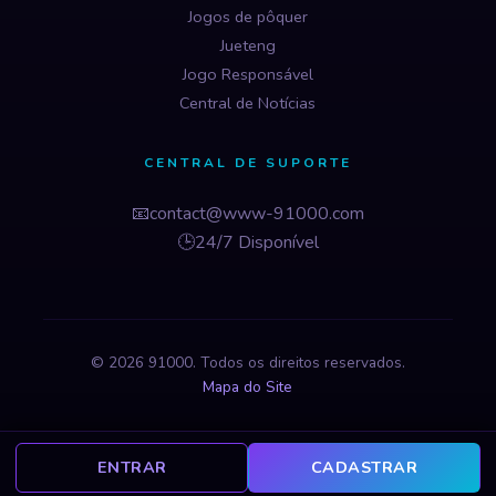
Jogos de pôquer
Jueteng
Jogo Responsável
Central de Notícias
CENTRAL DE SUPORTE
📧
contact@www-91000.com
🕒
24/7 Disponível
© 2026 91000. Todos os direitos reservados.
Mapa do Site
ENTRAR
CADASTRAR