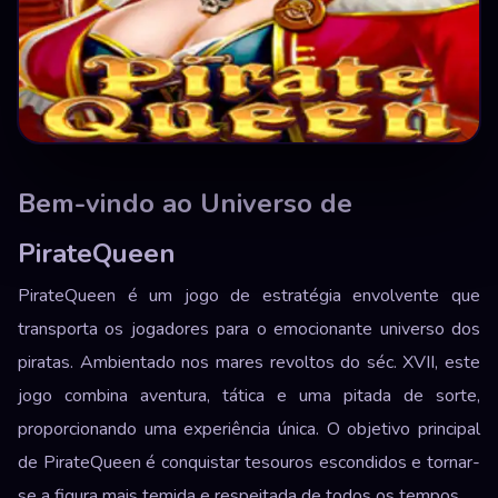
Bem-vindo ao Universo de
PirateQueen
PirateQueen é um jogo de estratégia envolvente que
transporta os jogadores para o emocionante universo dos
piratas. Ambientado nos mares revoltos do séc. XVII, este
jogo combina aventura, tática e uma pitada de sorte,
proporcionando uma experiência única. O objetivo principal
de PirateQueen é conquistar tesouros escondidos e tornar-
se a figura mais temida e respeitada de todos os tempos.