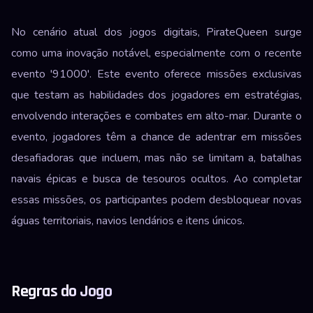
No cenário atual dos jogos digitais, PirateQueen surge
como uma inovação notável, especialmente com o recente
evento '91000'. Este evento oferece missões exclusivas
que testam as habilidades dos jogadores em estratégias,
envolvendo interações e combates em alto-mar. Durante o
evento, jogadores têm a chance de adentrar em missões
desafiadoras que incluem, mas não se limitam a, batalhas
navais épicas e busca de tesouros ocultos. Ao completar
essas missões, os participantes podem desbloquear novas
águas territoriais, navios lendários e itens únicos.
Regras do Jogo