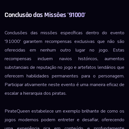
Conclusão das Missões '91000'
Conclusões das missões específicas dentro do evento
'91000' garantem recompensas exclusivas que não são
oferecidas em nenhum outro lugar no jogo. Estas
recompensas incluem navios históricos, aumentos
substanciais de reputação no jogo e artefatos lendários que
oferecem habilidades permanentes para o personagem.
Participar ativamente neste evento é uma maneira eficaz de
escalar a hierarquia dos piratas.
PirateQueen estabelece um exemplo brilhante de como os
jogos modernos podem entreter e desafiar, oferecendo
uma experiência rica em conteúdo e profundamente