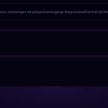
ueis online
Jogos de pôquer
Jueteng
Jogo Responsável
Central de No