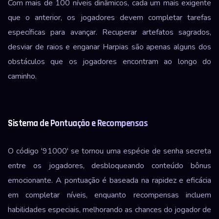
Com mais de 100 níveis dinâmicos, cada um mais exigente
que o anterior, os jogadores devem completar tarefas
específicas para avançar. Recuperar artefatos sagrados,
desviar de raios e enganar Harpias são apenas alguns dos
obstáculos que os jogadores encontram ao longo do
caminho.
Sistema de Pontuação e Recompensas
O código '91000' se tornou uma espécie de senha secreta
entre os jogadores, desbloqueando conteúdo bônus
emocionante. A pontuação é baseada na rapidez e eficácia
em completar níveis, enquanto recompensas incluem
habilidades especiais, melhorando as chances do jogador de