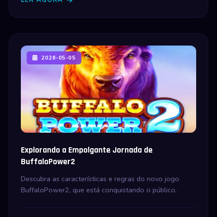
LER AGORA
2026-05-05
Explorando a Empolgante Jornada de
BuffaloPower2
Descubra as características e regras do novo jogo
BuffaloPower2, que está conquistando o público.