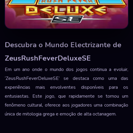
Descubra o Mundo Electrizante de
ZeusRushFeverDeluxeSE
Em um ano onde o mundo dos jogos continua a evoluir,
‘ZeusRushFeverDeluxeSE’ se destaca como uma das
experiências mais envolventes disponíveis para os
entusiastas. Este jogo, que rapidamente se tornou um
fenômeno cultural, oferece aos jogadores uma combinação
única de mitologia grega e emoção de alta octanagem.