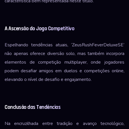
característica bem representada neste título.
A Ascensão do Jogo Competitivo
Espelhando tendências atuais, ‘ZeusRushFeverDeluxeSE’
não apenas oferece diversão solo, mas também incorpora
elementos de competição multiplayer, onde jogadores
podem desafiar amigos em duelos e competições online,
elevando o nível de desafio e engajamento.
Conclusão das Tendências
Na encruzilhada entre tradição e avanço tecnológico,