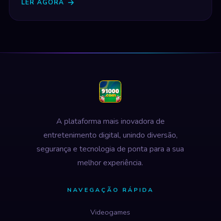
LER AGORA
A plataforma mais inovadora de
entretenimento digital, unindo diversão,
segurança e tecnologia de ponta para a sua
melhor experiência.
NAVEGAÇÃO RÁPIDA
Videogames