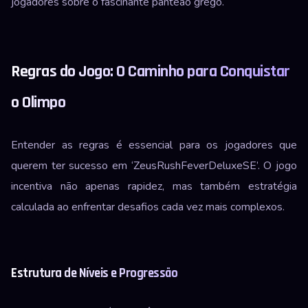
jogadores sobre o fascinante panteão grego.
Regras do Jogo: O Caminho para Conquistar
o Olimpo
Entender as regras é essencial para os jogadores que
querem ter sucesso em ‘ZeusRushFeverDeluxeSE’. O jogo
incentiva não apenas rapidez, mas também estratégia
calculada ao enfrentar desafios cada vez mais complexos.
Estrutura de Níveis e Progressão