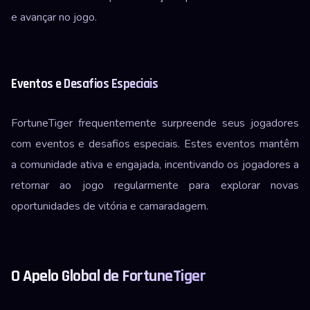
e avançar no jogo.
Eventos e Desafios Especiais
FortuneTiger frequentemente surpreende seus jogadores
com eventos e desafios especiais. Estes eventos mantêm
a comunidade ativa e engajada, incentivando os jogadores a
retornar ao jogo regularmente para explorar novas
oportunidades de vitória e camaradagem.
O Apelo Global de FortuneTiger