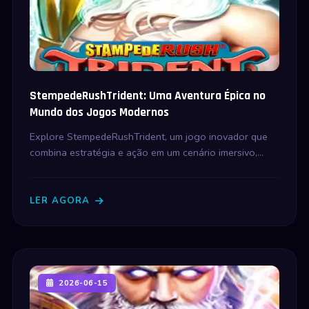
StempedeRushTrident: Uma Aventura Épica no
Mundo dos Jogos Modernos
Explore StempedeRushTrident, um jogo inovador que
combina estratégia e ação em um cenário imersivo,
abordando mecânicas de jogo e regras essenciais.
LER AGORA
2026-06-15