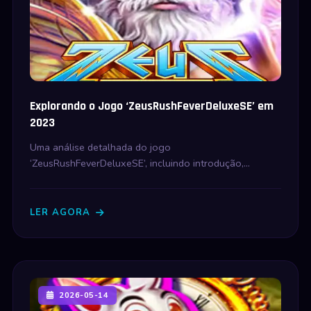
Explorando o Jogo ‘ZeusRushFeverDeluxeSE’ em
2023
Uma análise detalhada do jogo
‘ZeusRushFeverDeluxeSE’, incluindo introdução,
descrição e as regras que o regem.
LER AGORA
2026-05-14