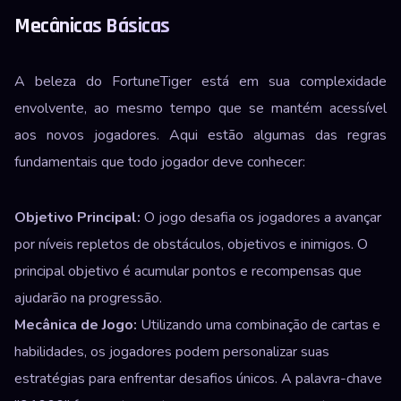
Mecânicas Básicas
A beleza do FortuneTiger está em sua complexidade
envolvente, ao mesmo tempo que se mantém acessível
aos novos jogadores. Aqui estão algumas das regras
fundamentais que todo jogador deve conhecer:
Objetivo Principal:
O jogo desafia os jogadores a avançar
por níveis repletos de obstáculos, objetivos e inimigos. O
principal objetivo é acumular pontos e recompensas que
ajudarão na progressão.
Mecânica de Jogo:
Utilizando uma combinação de cartas e
habilidades, os jogadores podem personalizar suas
estratégias para enfrentar desafios únicos. A palavra-chave