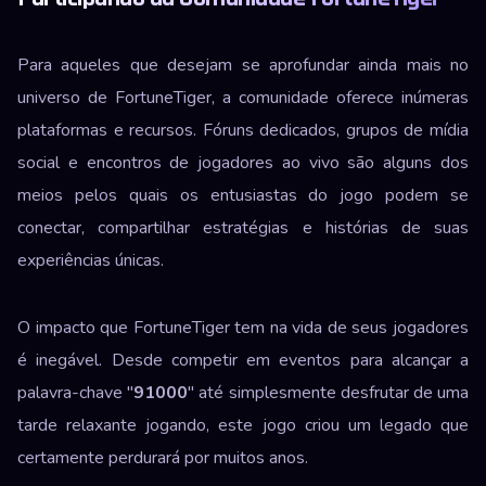
Para aqueles que desejam se aprofundar ainda mais no
universo de FortuneTiger, a comunidade oferece inúmeras
plataformas e recursos. Fóruns dedicados, grupos de mídia
social e encontros de jogadores ao vivo são alguns dos
meios pelos quais os entusiastas do jogo podem se
conectar, compartilhar estratégias e histórias de suas
experiências únicas.
O impacto que FortuneTiger tem na vida de seus jogadores
é inegável. Desde competir em eventos para alcançar a
palavra-chave "
91000
" até simplesmente desfrutar de uma
tarde relaxante jogando, este jogo criou um legado que
certamente perdurará por muitos anos.