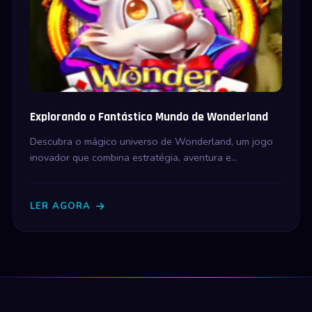
Explorando o Fantástico Mundo de Wonderland
Descubra o mágico universo de Wonderland, um jogo
inovador que combina estratégia, aventura e
criatividade.
LER AGORA