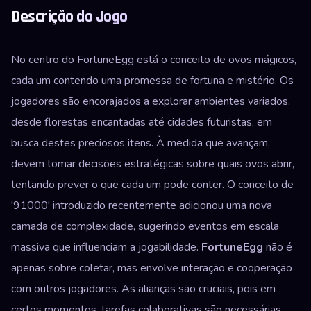
Descrição do Jogo
No centro do FortuneEgg está o conceito de ovos mágicos,
cada um contendo uma promessa de fortuna e mistério. Os
jogadores são encorajados a explorar ambientes variados,
desde florestas encantadas até cidades futuristas, em
busca destes preciosos itens. À medida que avançam,
devem tomar decisões estratégicas sobre quais ovos abrir,
tentando prever o que cada um pode conter. O conceito de
'91000' introduzido recentemente adicionou uma nova
camada de complexidade, sugerindo eventos em escala
massiva que influenciam a jogabilidade.
FortuneEgg
não é
apenas sobre coletar, mas envolve interação e cooperação
com outros jogadores. As alianças são cruciais, pois em
certos momentos, tarefas colaborativas são necessárias