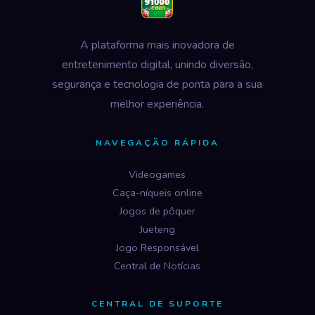
A plataforma mais inovadora de
entretenimento digital, unindo diversão,
segurança e tecnologia de ponta para a sua
melhor experiência.
NAVEGAÇÃO RÁPIDA
Videogames
Caça-níqueis online
Jogos de pôquer
Jueteng
Jogo Responsável
Central de Notícias
CENTRAL DE SUPORTE