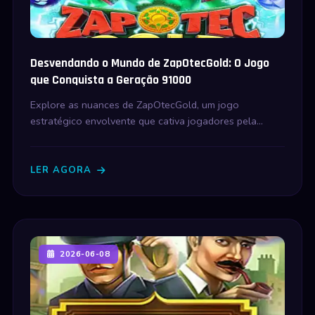
Desvendando o Mundo de ZapOtecGold: O Jogo
que Conquista a Geração 91000
Explore as nuances de ZapOtecGold, um jogo
estratégico envolvente que cativa jogadores pela
profundidade e relevância contemporânea.
LER AGORA
2026-06-08