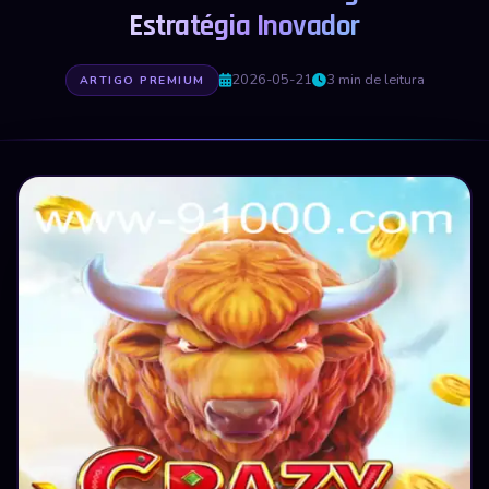
Estratégia Inovador
2026-05-21
3 min de leitura
ARTIGO PREMIUM