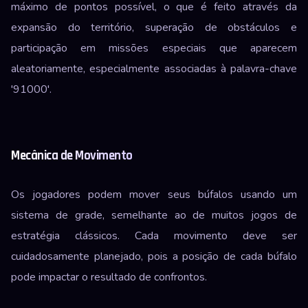
máximo de pontos possível, o que é feito através da
expansão do território, superação de obstáculos e
participação em missões especiais que aparecem
aleatoriamente, especialmente associadas à palavra-chave
'91000'.
Mecânica de Movimento
Os jogadores podem mover seus búfalos usando um
sistema de grade, semelhante ao de muitos jogos de
estratégia clássicos. Cada movimento deve ser
cuidadosamente planejado, pois a posição de cada búfalo
pode impactar o resultado de confrontos.