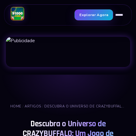
Explorar Agora
HOME
/
ARTIGOS
/
DESCUBRA O UNIVERSO DE CRAZYBUFFALO: UM JOGO DE ESTRATÉGIA INOVADOR
Descubra o Universo de
CRAZYBUFFALO: Um Jogo de