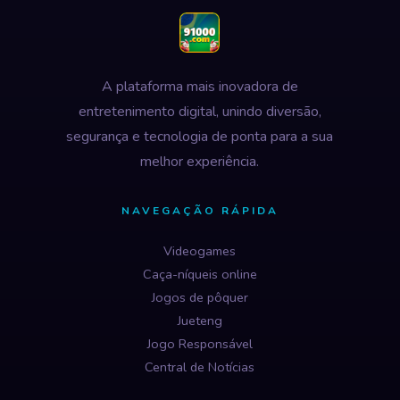
A plataforma mais inovadora de
entretenimento digital, unindo diversão,
segurança e tecnologia de ponta para a sua
melhor experiência.
NAVEGAÇÃO RÁPIDA
Videogames
Caça-níqueis online
Jogos de pôquer
Jueteng
Jogo Responsável
Central de Notícias