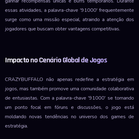
ganhar recompensas únicas e buffs temporários. Durante
essas atividades, a palavra-chave '91000' frequentemente
surge como uma missão especial, atraindo a atenção dos
jogadores que buscam obter vantagens competitivas.
Impacto no Cenário Global de Jogos
CRAZYBUFFALO não apenas redefine a estratégia em
jogos, mas também promove uma comunidade colaborativa
de entusiastas. Com a palavra-chave '91000' se tornando
um ponto focal em fóruns e discussões, o jogo está
moldando novas tendências no universo dos games de
estratégia.