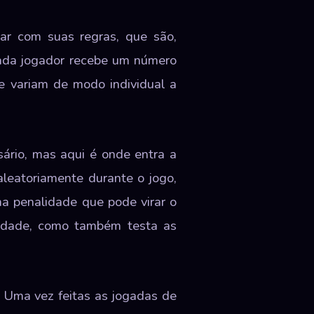
zar com suas regras, que são,
cada jogador recebe um número
e variam de modo individual a
sário, mas aqui é onde entra a
aleatoriamente durante o jogo,
a penalidade que pode virar o
ilidade, como também testa as
. Uma vez feitas as jogadas de