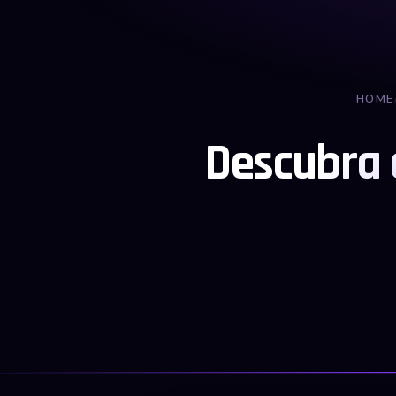
HOME
Descubra 