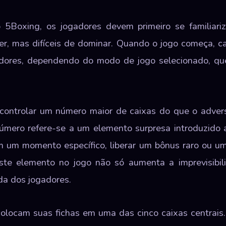
5Boxing, os jogadores devem primeiro se familiari
der, mas difíceis de dominar. Quando o jogo começa, 
adores, dependendo do modo de jogo selecionado, qu
 controlar um número maior de caixas do que o adver
úmero refere-se a um elemento surpresa introduzido 
 um momento específico, liberar um bônus raro ou um
este elemento no jogo não só aumenta a imprevisib
da dos jogadores.
olocam suas fichas em uma das cinco caixas centrais