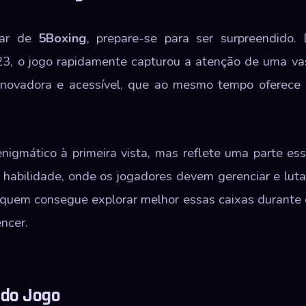
lar de
5Boxing
, prepare-se para ser surpreendido.
 o jogo rapidamente capturou a atenção de uma vast
novadora e acessível, que ao mesmo tempo oferece 
igmático à primeira vista, mas reflete uma parte ess
 habilidade, onde os jogadores devem gerenciar e luta
e quem consegue explorar melhor essas caixas durante o
ncer.
 do Jogo